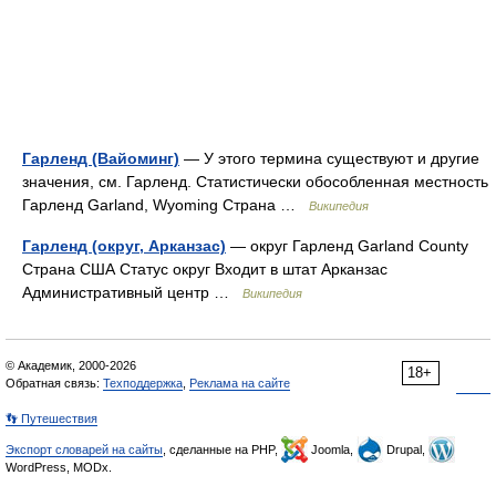
Гарленд (Вайоминг)
— У этого термина существуют и другие
значения, см. Гарленд. Статистически обособленная местность
Гарленд Garland, Wyoming Страна …
Википедия
Гарленд (округ, Арканзас)
— округ Гарленд Garland County
Страна США Статус округ Входит в штат Арканзас
Административный центр …
Википедия
© Академик, 2000-2026
18+
Обратная связь:
Техподдержка
,
Реклама на сайте
👣 Путешествия
Экспорт словарей на сайты
, сделанные на PHP,
Joomla,
Drupal,
WordPress, MODx.