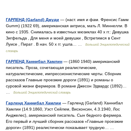
ГАРЛЕНД (Garland) Джуди
— (наст. имя и фам. Френсис Гамм
Gumm) (1922 69), американская актриса, мать Л. Миннелли. В
кино с 1935. Снималась в известных мюзиклах 40 х гг.: Девушка
Зигфельда , Для меня и моей девушки , Встретимся в Сент
Луисе , Пират . В нач. 50 х гг. ушла… …
Большой Энциклопедический
словарь
ГАРЛЕНД Ханнибал Хамлин
— (1860 1940) американский
писатель. Проза, сочетающая реалистические,
натуралистические, импрессионистические черты. Сборник
рассказов Главные проезжие дороги (1891) и романы о
суровой жизни фермеров. В романе Джесон Эдвардс (1892)…
…
Большой Энциклопедический словарь
Гарленд Ханнибал Хамлии
— Гарленд (Garland) Ханнибал
Хамлии (14.9.1860, Уэст Сейлем, Висконсин, 4.3.1940, Лос
Анджелес), американский писатель. Сын бедного фермера.
Его первый и лучший сборник рассказов «Главные проезжие
дороги» (1891) реалистически показывает трудную… …