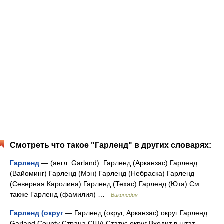
Смотреть что такое "Гарленд" в других словарях:
Гарленд
— (англ. Garland): Гарленд (Арканзас) Гарленд
(Вайоминг) Гарленд (Мэн) Гарленд (Небраска) Гарленд
(Северная Каролина) Гарленд (Техас) Гарленд (Юта) См.
также Гарленд (фамилия) …
Википедия
Гарленд (округ
— Гарленд (округ, Арканзас) округ Гарленд
Garland County Страна США Статус округ Входит в штат