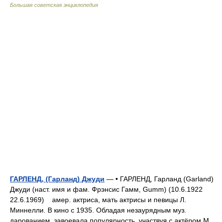
Большая советская энциклопедия
ГАРЛЕНД, (Гарланд) Джуди
— • ГАРЛЕНД, Гарланд (Garland)
Джуди (наст. имя и фам. Фрэнсис Гамм, Gumm) (10.6.1922
22.6.1969) амер. актриса, мать актрисы и певицы Л.
Миннелли. В кино с 1935. Обладая незаурядным муз.
дарованием, завоевала популярность, участвуя с актёром М.…